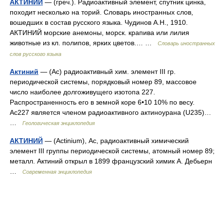
АКТИНИЙ
— (греч.). Радиоактивный элемент, спутник цинка,
походит несколько на торий. Словарь иностранных слов,
вошедших в состав русского языка. Чудинов А.Н., 1910.
АКТИНИЙ морские анемоны, морск. крапива или лилия
животные из кл. полипов, ярких цветов.… …
Словарь иностранных
слов русского языка
Актиний
— (Ac) радиоактивный хим. элемент III гр.
периодической системы, порядковый номер 89, массовое
число наиболее долгоживущего изотопа 227.
Распространенность его в земной коре 6•10 10% по весу.
Ac227 является членом радиоактивного актиноурана (U235)…
…
Геологическая энциклопедия
АКТИНИЙ
— (Actinium), Ac, радиоактивный химический
элемент III группы периодической системы, атомный номер 89;
металл. Актиний открыл в 1899 французский химик А. Дебьерн
…
Современная энциклопедия