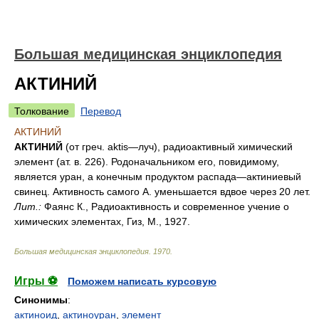
Большая медицинская энциклопедия
АКТИНИЙ
Толкование
Перевод
АКТИНИЙ
АКТИНИЙ
(от греч. aktis—луч), радиоактивный химический
элемент (ат. в. 226). Родоначальником его, повидимому,
является уран, а конечным продуктом распада—актиниевый
свинец. Активность самого А. уменьшается вдвое через 20 лет.
Лит.:
Фаянс К., Радиоактивность и современное учение о
химических элементах, Гиз, М., 1927.
Большая медицинская энциклопедия
.
1970
.
Игры ⚽
Поможем написать курсовую
Синонимы
:
актиноид
,
актиноуран
,
элемент