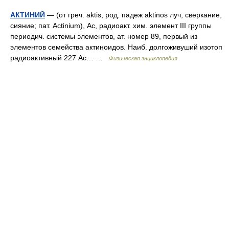
АКТИНИЙ
— (от греч. aktis, род. падеж aktinos луч, сверкание,
сияние; пат. Actinium), Ac, радиоакт. хим. элемент III группы
периодич. системы элементов, ат. номер 89, первый из
элементов семейства актиноидов. Наиб. долгоживуший изотоп
радиоактивный 227 Ас… …
Физическая энциклопедия