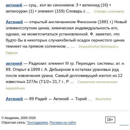
актиний
— сущ., кол во синонимов: 3 • актиноид (16) •
актиноуран (1) • элемент (159) Словарь с …
Словарь синонимов
Актиний
— открытый англичанином Финсоном (1881 г.) Новый
элемент,спутник цинка; химическая индивидуальность его,
однако, не можетсчитаться установленной. Ф. заметил, что
будто бы в некоторых случаяхбелый осадок сернистого цинка
темнеет на прямом солнечном… …
Энциклопедия Брокгауза и
Ефрона
актиний
— Радиоакт. элемент III гр. Периодич. системы; ат. н.
89. Открыт в 1899 г. А. Дебьерном в остатках урановых руд
после извлечения урана. Самый долгоживущий изотоп из 12
известных 227Ас (T1/2= 21,7 г., Р …
Справочник технического
переводчика
Актиний
— 89 Радий ← Актиний → Торий …
Википедия
© Академик, 2000-2026
18+
Обратная связь:
Техподдержка
,
Реклама на сайте